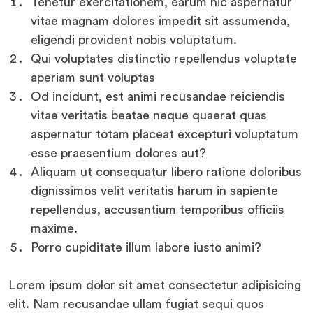
Tenetur exercitationem, earum hic aspernatur
vitae magnam dolores impedit sit assumenda,
eligendi provident nobis voluptatum.
Qui voluptates distinctio repellendus voluptate
aperiam sunt voluptas
Od incidunt, est animi recusandae reiciendis
vitae veritatis beatae neque quaerat quas
aspernatur totam placeat excepturi voluptatum
esse praesentium dolores aut?
Aliquam ut consequatur libero ratione doloribus
dignissimos velit veritatis harum in sapiente
repellendus, accusantium temporibus officiis
maxime.
Porro cupiditate illum labore iusto animi?
Lorem ipsum dolor sit amet consectetur adipisicing
elit. Nam recusandae ullam fugiat sequi quos