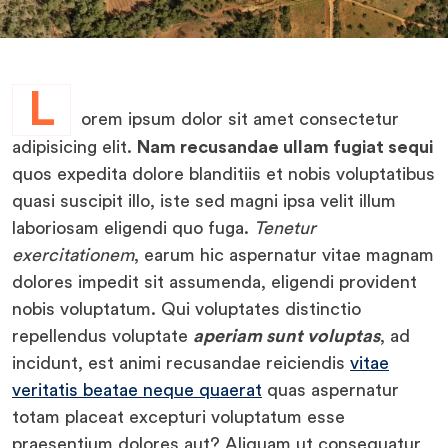
L
orem ipsum dolor sit amet consectetur
adipisicing elit.
Nam recusandae ullam fugiat sequi
quos expedita dolore blanditiis et nobis voluptatibus
quasi suscipit illo, iste sed magni ipsa velit illum
laboriosam eligendi quo fuga.
Tenetur
exercitationem
, earum hic aspernatur vitae magnam
dolores impedit sit assumenda, eligendi provident
nobis voluptatum. Qui voluptates distinctio
repellendus voluptate
aperiam sunt voluptas
, ad
incidunt, est animi recusandae reiciendis
vitae
veritatis beatae neque quaerat
quas aspernatur
totam placeat excepturi voluptatum esse
praesentium dolores aut? Aliquam ut consequatur